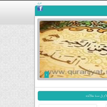
عربي
1
2
3
ام في مدة خلافته
4