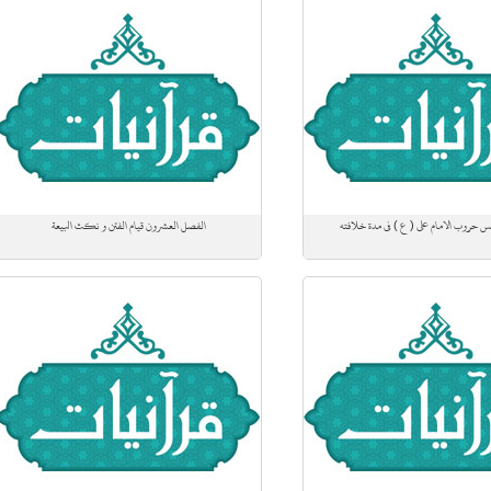
س حروب الامام علي ( ع ) في مدة خلافته
الفصل العشرون قيام الفتن و نكث البيعة