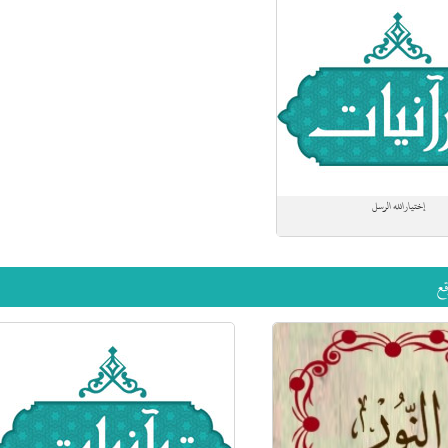
إختيارالله الرسل
ع